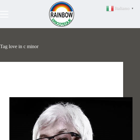
Salta
al
Italiano
▼
contenuto
Tag
love in c minor
Artisti
Marc Cerrone