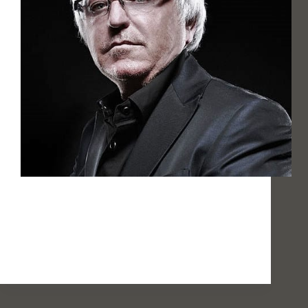
Marc Cerrone comunemente noto solo come
Cerrone è un produttore discografico, batterista,
arrangiatore ma soprattutto scrittore di canzoni
Disco. Nato in Francia nel 1952 da genitori emigrati
dall’Italia nel periodo del Fascismo, Cerrone può
essere considerato uno degli artisti più…
admin
24 Settembre 2020