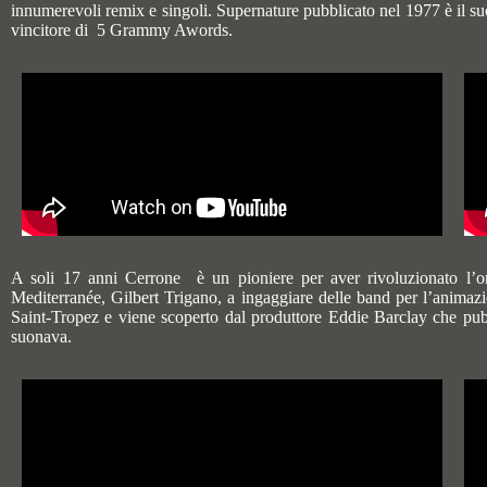
innumerevoli remix e singoli. Supernature pubblicato nel 1977 è il su
vincitore di 5 Grammy Awords.
A soli 17 anni Cerrone è un pioniere per aver rivoluzionato l’or
Mediterranée, Gilbert Trigano, a ingaggiare delle band per l’animaz
Saint-Tropez e viene scoperto dal produttore Eddie Barclay che pub
suonava.