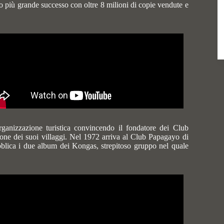
o più grande successo con oltre 8 milioni di copie vendute e
ganizzazione turistica convincendo il fondatore dei Club
ione dei suoi villaggi. Nel 1972 arriva al Club Papagayo di
blica i due album dei Kongas, strepitoso gruppo nel quale