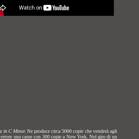
e in C Minor.
Ne produce circa 5000 copie che venderà agli
 errore una casse con 300 copie a New York.
Nel giro di un