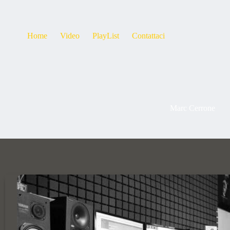
Home
Video
PlayList
Contattaci
Marc Cerrone